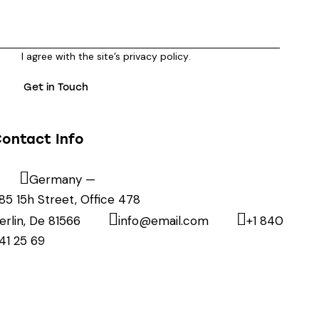
I agree with the site’s
privacy policy
.
ontact Info
Germany —
85 15h Street, Office 478
erlin, De 81566
info@email.com
+1 840
41 25 69