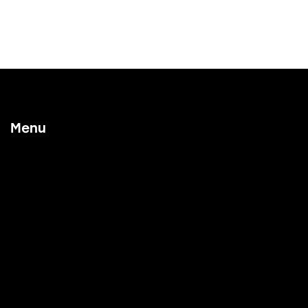
Menu
Home
Our Process
Working With Us
Project Examples
Contact Us