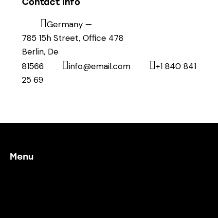
Contact Info
Germany —
785 15h Street, Office 478
Berlin, De
81566
info@email.com
+1 840 841
25 69
Menu
Home
Our Process
Working With Us