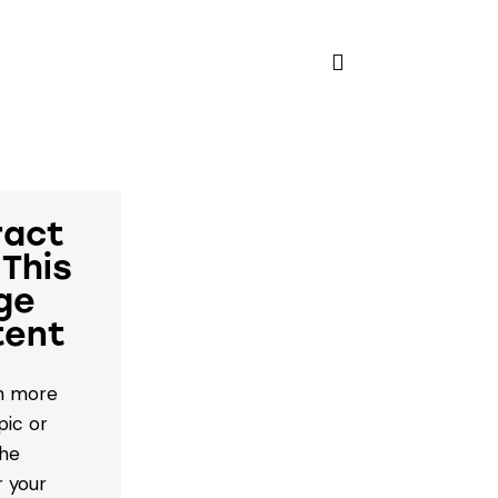
ract
 This
ge
tent
rn more
pic or
the
r your