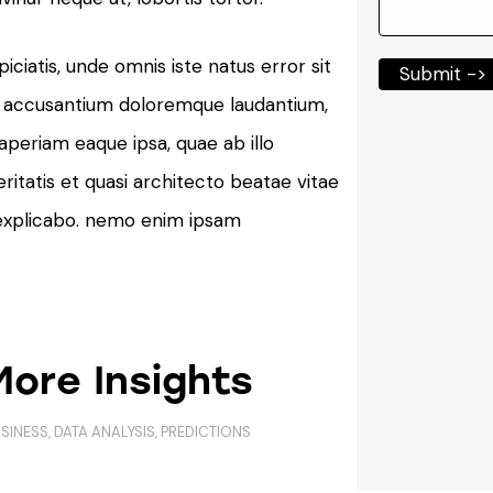
iciatis, unde omnis iste natus error sit
Submit ->
 accusantium doloremque laudantium,
periam eaque ipsa, quae ab illo
ritatis et quasi architecto beatae vitae
 explicabo. nemo enim ipsam
.
More Insights
SINESS
,
DATA ANALYSIS
,
PREDICTIONS