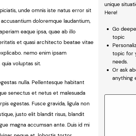
unique situat
iciatis, unde omnis iste natus error sit
Here!
 accusantium doloremque laudantium,
Go deeper
periam eaque ipsa, quae ab illo
topic
ritatis et quasi architecto beatae vitae
Personali
 explicabo. nemo enim ipsam
topic for 
needs.
quia voluptas sit.
Or ask ab
anything e
gestas nulla. Pellentesque habitant
ique senectus et netus et malesuada
pis egestas. Fusce gravida, ligula non
tique, justo elit blandit risus, blandit
gue magna accumsan ante. Duis id mi
lvinar neque at, lobortis tortor.