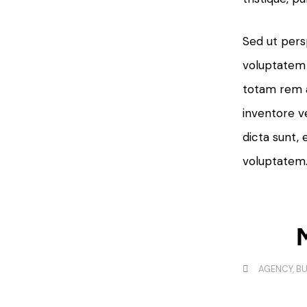
Sed ut persp
voluptatem
totam rem a
inventore ve
dicta sunt,
voluptatem
AGENCY
,
BU