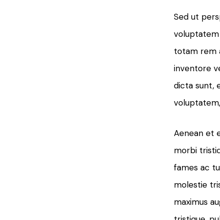
Sed ut persp
voluptatem
totam rem a
inventore ve
dicta sunt,
voluptatem, 
Aenean et e
morbi trist
fames ac tur
molestie tris
maximus au
tristique, pu