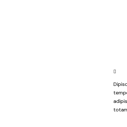
Dipis
tempo
adipi
totam