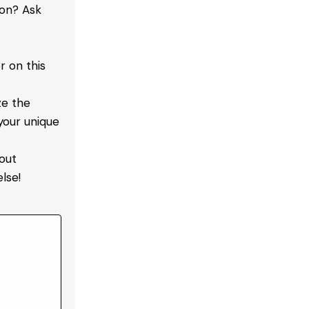
ion? Ask
 on this
ze the
your unique
out
lse!