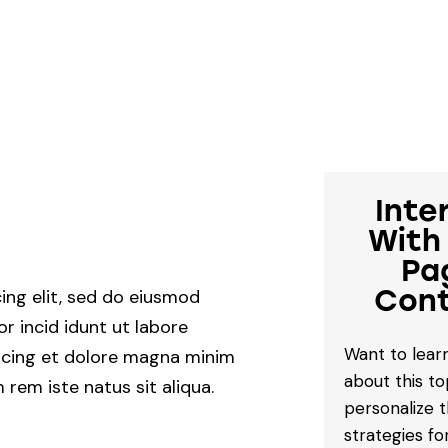
Inte
With
Pa
Con
cing elit, sed do eiusmod
r incid idunt ut labore
Want to lea
scing et dolore magna minim
about this to
 rem iste natus sit aliqua.
personalize 
strategies fo