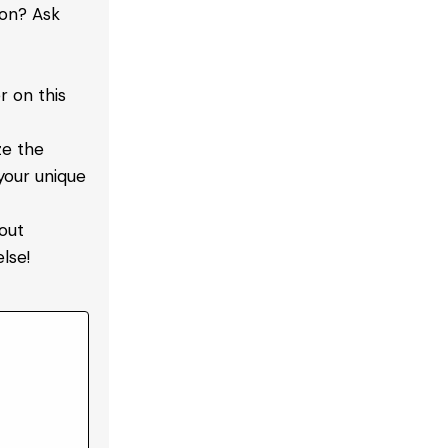
ion? Ask
 on this
ze the
your unique
out
lse!