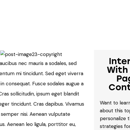
Inte
faucibus nec mauris a sodales, sed
With
ntum mi tincidunt. Sed eget viverra
Pa
i in consequat. Fusce sodales augue a
Con
as sollicitudin, ipsum eget blandit
Want to lea
teger tincidunt. Cras dapibus. Vivamus
about this to
semper nisi. Aenean vulputate
personalize 
us. Aenean leo ligula, porttitor eu,
strategies fo