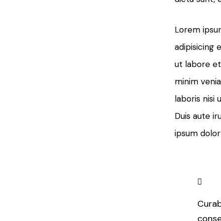
Lorem ipsum
adipisicing 
ut labore e
minim venia
laboris nis
Duis aute ir
ipsum dolor 
Curab
conse