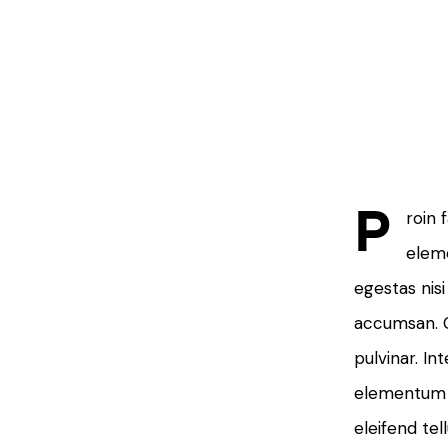
P
roin 
eleme
egestas nis
accumsan. Cr
pulvinar. In
elementum 
eleifend tell