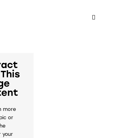
ract
 This
ge
tent
rn more
pic or
the
r your