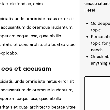
unique situat
tae, eleifend ac, enim.
Here!
iciatis, unde omnis iste natus error sit
Go deeper
 accusantium doloremque laudantium,
topic
periam eaque ipsa, quae ab illo
Personali
topic for 
ritatis et quasi architecto beatae vitae
needs.
explicabo.
Or ask ab
anything e
o eos et accusam
iciatis, unde omnis iste natus error sit
 accusantium doloremque laudantium,
periam eaque ipsa, quae ab illo
ritatis et quasi architecto beatae vitae