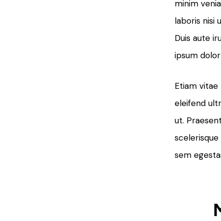
minim venia
laboris nis
Duis aute ir
ipsum dolor 
Etiam vitae
eleifend ult
ut. Praesen
scelerisque
sem egestas.