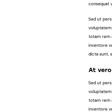
consequat vi
Sed ut persp
voluptatem
totam rem a
inventore ve
dicta sunt, 
At ver
Sed ut persp
voluptatem
totam rem a
inventore ve