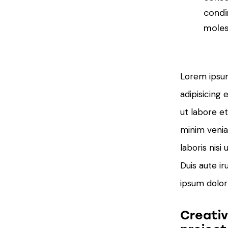
condi
molest
Lorem ipsum
adipisicing 
ut labore e
minim venia
laboris nis
Duis aute ir
ipsum dolor 
Creativ