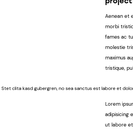
project
Aenean et e
morbi trist
fames ac tur
molestie tris
maximus au
tristique, pu
Stet clita kasd gubergren, no sea sanctus est labore et dolo
Lorem ipsum
adipisicing 
ut labore e